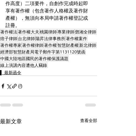
作高度）二項要件，自創作完成時起即
享有著作權（包含著作人格權及著作財
產權），無須向本局申請著作權登記或
註冊。
著作權法
著作權大夫
桃園律師
專業律師
鄧湘全律師
痞子律師
台北律師
陽昇法律事務所
著作權案件
著作權專家
著作權律師
著作權
智慧財產權
新北律師
經濟部智慧財產局電子郵件字第1131120號函
中國大陸地區國民的著作權保護議題
線上演講內容遭他人竊錄
▌ 最新函令
最新文章
查看全部