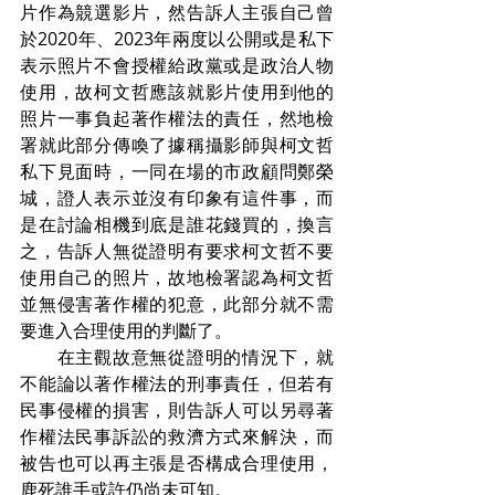
片作為競選影片，然告訴人主張自己曾
於2020年、2023年兩度以公開或是私下
表示照片不會授權給政黨或是政治人物
使用，故柯文哲應該就影片使用到他的
照片一事負起著作權法的責任，然地檢
署就此部分傳喚了據稱攝影師與柯文哲
私下見面時，一同在場的市政顧問鄭榮
城，證人表示並沒有印象有這件事，而
是在討論相機到底是誰花錢買的，換言
之，告訴人無從證明有要求柯文哲不要
使用自己的照片，故地檢署認為柯文哲
並無侵害著作權的犯意，此部分就不需
要進入合理使用的判斷了。
　　在主觀故意無從證明的情況下，就
不能論以著作權法的刑事責任，但若有
民事侵權的損害，則告訴人可以另尋著
作權法民事訴訟的救濟方式來解決，而
被告也可以再主張是否構成合理使用，
鹿死誰手或許仍尚未可知。