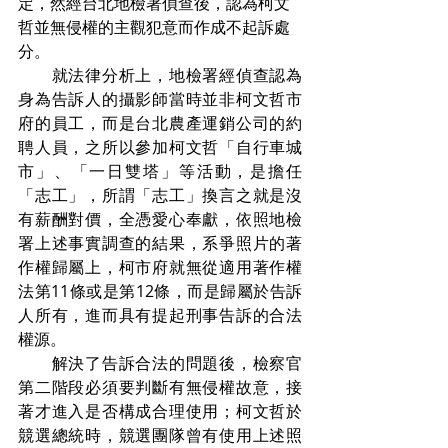
定，然經台北地檢署偵查後，認為柯文
哲並無侵權的主觀犯意而作成不起訴處
分。
　　就法律分析上，地檢署經偵查認為
身為告訴人的攝影師當時並非柯文哲市
府的員工，而是台北農產運銷公司的約
聘人員，之所以參加柯文哲「自行車城
市」、「一日雙塔」等活動，是擔任
「志工」，所謂「志工」換言之就是沒
有薪酬對價，全憑愛心奉獻，依照地檢
署上述事實調查的結果，系爭照片的著
作權歸屬上，柯市府就無從適用著作權
法第11條或是第12條，而是歸屬於告訴
人所有，進而具有提起刑事告訴的合法
權源。
　　解決了告訴合法的問題後，檢察官
第二階段必須要判斷有無侵權故意，接
著才進入是否構成合理使用；柯文哲於
競選總統時，競選團隊曾有使用上述照