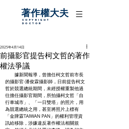
著作權大夫
copyright
Doctor
2025年4月14日
前攝影官提告柯文哲的著作
權法爭議
　　據新聞報導，曾擔任柯文哲前市長
的攝影官-潘俊霖攝影師，日前提告柯文
哲於競選總統期間，未經授權重製他過
往擔任攝影官期間，所拍攝柯文哲「自
行車城市」、「一日雙塔」的照片，用
為競選總統之用，甚至將照片上標有
「金牌霖TAIWAN PAN」的權利管理資
訊給移除，涉嫌違反著作權法相關規