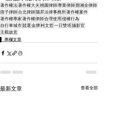
著作權法
著作權大夫
桃園律師
專業律師
鄧湘全律師
痞子律師
台北律師
陽昇法律事務所
著作權案件
著作權專家
著作權律師
合理使用
侵權行為
自行車城市
競選
金牌
柯文哲
一日雙塔
攝影官
主觀故意
▌ 專欄文章
最新文章
查看全部