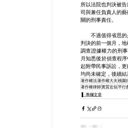
所以法院也判決被告
司與兼任負責人的藝
關的刑事責任。
　　不過值得省思的
判決的前一個月，地
調查證據權力的刑事
月知悉後於偵查程序
起附帶民事訴訟，更
均尚未確定，後續結
著作權法
著作權大夫
桃園
著作權律師
實質近似
平行
▌ 專欄文章