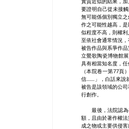
實質近似的結果，加
要證明自己從未接觸
無可能係個別獨立之
作之可能性越高，是
似程度不高，則權利
至依社會通常情況，
被告作品與系爭作品
立鶯歌陶瓷博物館展
具有相當知名度，任
（本院卷一第77頁
信……」，白話來說
被告是該領域的公司
行創作。
　　最後，法院認為
額，且由於著作權法
成之物或主要供侵害