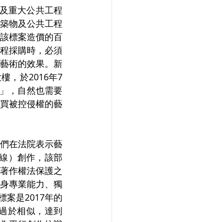
物及重大公共工程
築物及公共工程
該標案造價的百
程採購時，必須
藝術的效果。新
，於2016年7
程」，自然也需要
買被控侵權的藝
們在法院表示藝
線）創作，該部
著作權法保護之
身專業能力、獨
案是2017年的
在過於相似，達到