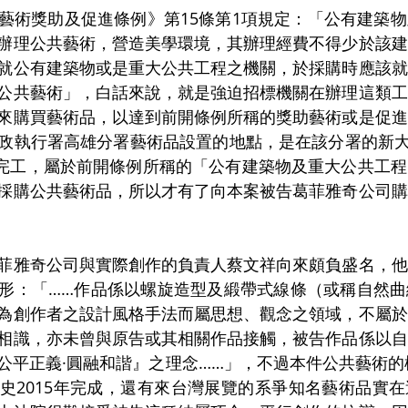
藝術獎助及促進條例》第15條第1項規定：「公有建築
辦理公共藝術，營造美學環境，其辦理經費不得少於該建
就公有建築物或是重大公共工程之機關，於採購時應該就
公共藝術」，白話來說，就是強迫招標機關在辦理這類工
來購買藝術品，以達到前開條例所稱的獎助藝術或是促進
政執行署高雄分署藝術品設置的地點，是在該分署的新大樓
1月完工，屬於前開條例所稱的「公有建築物及重大公共工
採購公共藝術品，所以才有了向本案被告葛菲雅奇公司購
菲雅奇公司與實際創作的負責人蔡文祥向來頗負盛名，他
形：「……作品係以螺旋造型及緞帶式線條（或稱自然曲
為創作者之設計風格手法而屬思想、觀念之領域，不屬於
相識，亦未曾與原告或其相關作品接觸，被告作品係以自
公平正義·圓融和諧』之理念……」，不過本件公共藝術的標
史2015年完成，還有來台灣展覽的系爭知名藝術品實