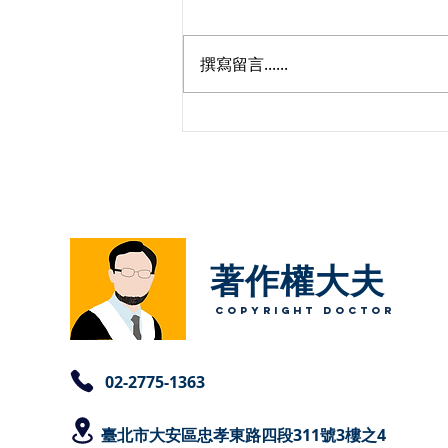
撰寫留言......
用AI模仿他人畫風的作品會違
反著作權法或偽造文書嗎
著作權大夫
copyright Doctor
​02-2775-1363
臺北
市大安區忠孝東路四段311號3樓之4