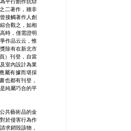
為平行創作抗辯
之二著作，雖非
曾接觸著作人創
綜合觀之，如相
高時，僅需證明
爭作品云云，惟
獎除有在新北市
3頁）刊登，自當
及室內設計為業
應屬有據而堪採
書也都有刊登，
是純屬巧合的平
該公共藝術品的金
，對於侵害行為作
請求銷毀該物，