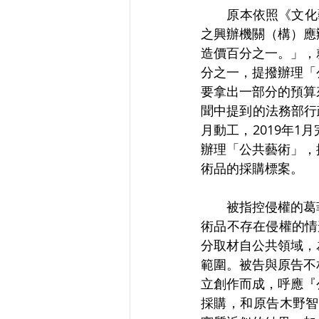
　　原本依照《文化
之興辦機關（構）應
造價百分之一。」，
分之一，提撥辦理「
要拿出一部分的預算
聞中提到的法務部行
月動工，2019年
辦理「公共藝術」，
術品的採購標案。
　　被指控侵權的葛
術品不存在侵權的情
分取材自公共領域，
範圍。被告與原告不
立創作而成，呼應『
採購，和原告木野智