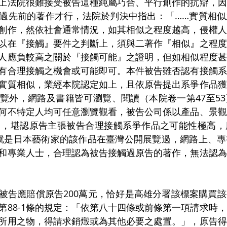
上法院很難接受被告這種純屬巧合、平行創作的抗辯，因
過先前的著作才行，法院於判決中指出：「……實質相似
創作，然依社會通常情況，如其相似之程度越高，侵權人
以在『接觸』要件之判斷上，須與二著作『相似』之程度
人應負較高之關於『接觸可能』之證明，但如相似程度甚
有合理接觸之機會或可能即可。本件被告雖否認有接觸系
實質相似，業經本院認定如上，且依原告提出系爭作品獲
覽外，網路及書籍皆可瀏覽、閱讀（本院卷一第47至5
何不特定人均可任意瀏覽觀看，被告公司係以產品、景觀
），堪認原告主張被告合理接觸系爭作品之可能性極高，
就是日本藝術家的該作品在臺灣公開展覽過，網路上、專
和專業人士，合理認為被告接觸過原告的著作，無法認為
被告應賠償原告200萬元，恰好是高雄分署該標案購買
第88-1條的規定：「依第八十四條或前條第一項請求時
所用之物，得請求銷燬或為其他必要之處置。」，原告得