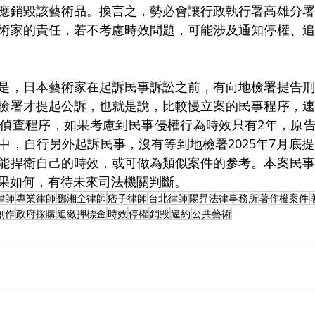
應銷毀該藝術品。換言之，勢必會讓行政執行署高雄分署
術家的責任，若不考慮時效問題，可能涉及通知停權、追
是，日本藝術家在起訴民事訴訟之前，有向地檢署提告刑
檢署才提起公訴，也就是說，比較慢立案的民事程序，速
偵查程序，如果考慮到民事侵權行為時效只有2年，原告自
中，自行另外起訴民事，沒有等到地檢署2025年7月底
能捍衛自己的時效，或可做為類似案件的參考。本案民事
果如何，有待未來司法機關判斷。
律師
專業律師
鄧湘全律師
痞子律師
台北律師
陽昇法律事務所
著作權案件
創作
政府採購
追繳押標金
時效
停權
銷毀
違約
公共藝術