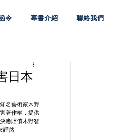
函令
專書介紹
聯絡我們
害日本
知名藝術家木野
害著作權，提供
決應賠償木野智
友譁然。