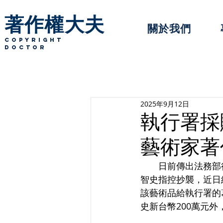
著作權大夫
關於我們
copyright
Doctor
2025年9月12日
執行署採
藝術家著
　　日前傳出法務部
智史指控抄襲，近日
該藝術品給執行署的
史新台幣200萬元