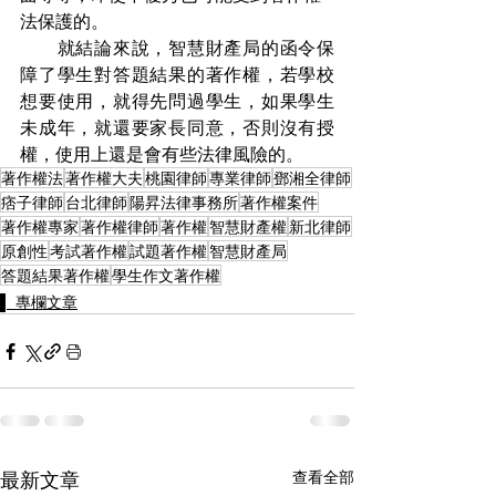
法保護的。
　　就結論來說，智慧財產局的函令保
障了學生對答題結果的著作權，若學校
想要使用，就得先問過學生，如果學生
未成年，就還要家長同意，否則沒有授
權，使用上還是會有些法律風險的。
著作權法
著作權大夫
桃園律師
專業律師
鄧湘全律師
痞子律師
台北律師
陽昇法律事務所
著作權案件
著作權專家
著作權律師
著作權
智慧財產權
新北律師
原創性
考試著作權
試題著作權
智慧財產局
答題結果著作權
學生作文著作權
▌ 專欄文章
最新文章
查看全部