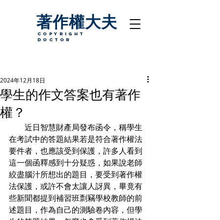
著作權大夫
copyright
Doctor
2024年12月18日
學生的作文答案也有著作
權？
　　近日智慧財產局發布函令，稱學生
在考試中的答題結果若是符合著作權法
要件者，也應該受到保護，許多人看到
這一個函釋感到十分疑惑，如果說老師
絞盡腦汁所想出的題目，要受到著作權
法保護，或許不會太讓人訝異，畢竟有
些新聞都提到補習班剽竊學校教師的前
述題目，作為自己的測驗卷內容，但學