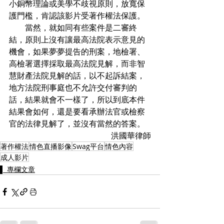
小銅幣理論或美學不歧視原則，放寬保
護門檻，肯認該影片受著作權法保護。
　　當然，就如同有些案件是二審終
結，原則上沒有讓最高法院表示意見的
機會，如果夢夢提告的刑案，地檢署、
高檢署選擇採取最高法院見解，而非智
慧財產法院見解的話，以不起訴結案，
地方法院刑事庭也不允許交付審判的
話，結果就會不一樣了，所以到底本件
結果會如何，還是要看承辦法官或檢察
官的法律見解了，並沒有當然的答案。
洪國華律師
著作權法
情色直播影像
Swag平台
情色內容
成人影片
▌ 專欄文章