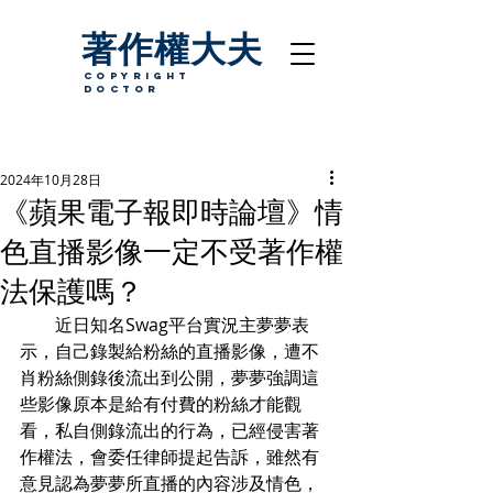
著作權大夫
copyright
Doctor
2024年10月28日
《蘋果電子報即時論壇》情
色直播影像一定不受著作權
法保護嗎？
　　近日知名Swag平台實況主夢夢表
示，自己錄製給粉絲的直播影像，遭不
肖粉絲側錄後流出到公開，夢夢強調這
些影像原本是給有付費的粉絲才能觀
看，私自側錄流出的行為，已經侵害著
作權法，會委任律師提起告訴，雖然有
意見認為夢夢所直播的內容涉及情色，