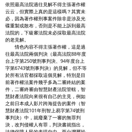
依照最高法院過往見解不得主張著作權
云云，但實際上真的是這樣嗎？其實未
必，因為著作權刑事案件除非是涉及光
碟重製或散布，否則是不能上訴到最高
法院的，下級審法院未必採取最高法院
的老見解。
　　情色內容不得主張著作權，這是過
往最高法院兩個判決（最高法院88年度
台上字第250號刑事判決、94年度台上
字第6743號刑事判決）的見解，但不等
於所有法官都採取這個見解，特別是目
前著作權法案件幾乎多為二審終結的案
件，二審終審由智慧財產法院管轄，智
慧財產法院向來很有自己的主見，例如
之前日本成人影片跨海提告的案件（智
慧財產法院101年刑智上易字第74號刑
事判決）中，就廢棄了一審的無罪判
決，改判侵權人有罪，判決書就指出，
法律保障人民的表現自由，而台灣屬於