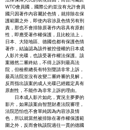
WTO會員國，國際公約並沒有允許會員
國只因著作內容屬於色情，就排除在保
護範圍之外，即使內容涉及色情另有刑
責，那也不會排除原著作內容具有原創
性，即應受著作權保護，且比較法上，
日本、大陸地區、德國也都有保護色情
著作，結論認為該件被控侵權的日本成
人影片光碟，也該受著作權法保護。該
案雖然二審終結，不得上訴到最高法
院，但檢察總長有特別聲請非常上訴，
最高法院並沒有改變二審終審的見解，
反而指出該案的成人光碟已經鑑定具有
原創性，不能作為非常上訴的理由。
　　日本成人影片如此，實況主夢夢的
影片，如果該案由智慧財產法院審理，
法院恐怕也不會單純因為內容涉及情
色，所以就當然被排除在著作權保護範
圍之外，反而會執該院過往一貫的德國