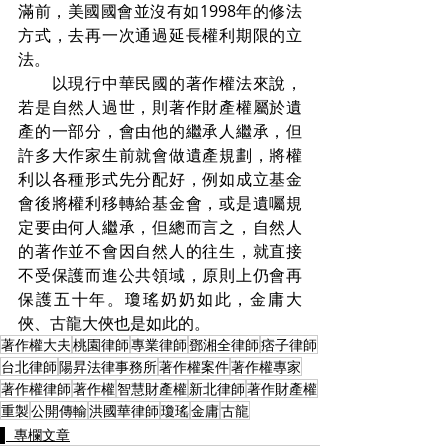
滿前，美國國會並沒有如1998年的修法
方式，去再一次通過延長權利期限的立
法。
　　以現行中華民國的著作權法來說，
若是自然人過世，則著作財產權屬於遺
產的一部分，會由他的繼承人繼承，但
許多大作家生前就會做遺產規劃，將權
利以各種形式先分配好，例如成立基金
會後將權利移轉給基金會，或是遺囑規
定要由何人繼承，但總而言之，自然人
的著作並不會因自然人的往生，就直接
不受保護而進公共領域，原則上仍會再
保護五十年。瓊瑤奶奶如此，金庸大
俠、古龍大俠也是如此的。
著作權大夫
桃園律師
專業律師
鄧湘全律師
痞子律師
台北律師
陽昇法律事務所
著作權案件
著作權專家
著作權律師
著作權
智慧財產權
新北律師
著作財產權
重製
公開傳輸
洪國華律師
瓊瑤
金庸
古龍
▌ 專欄文章