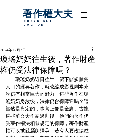
著作權大夫
copyright
Doctor
2024年12月7日
瓊瑤奶奶往生後，著作財產
權仍受法律保障嗎？
　　瓊瑤奶奶近日往生，留下諸多膾炙
人口的經典著作，就改編成影視劇本來
說仍有相當巨大的潛力，這些著作在瓊
瑤奶奶身故後，法律仍會保障它嗎？這
當然是肯定的，事實上像是金庸、古龍
這些華文大作家過世後，他們的著作仍
受著作權法相關規定的保障，著作財產
權可以被親屬所繼承，若有人要改編成