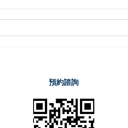
【經濟部智慧財產局電子郵件
【經
字第1140826號函】常態性表
字第
演得否主張著作權法第55條的
真品
合理使用
預約諮詢