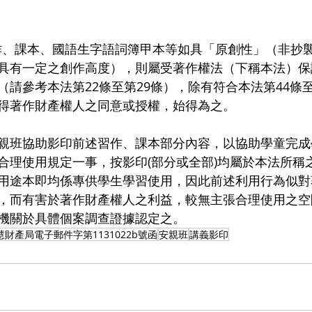
作、課本、國語生字語詞簿甲本等如具「原創性」（非抄
具有一定之創作高度），則屬受著作權法（下稱本法）保
請參考本法第22條至第29條），除有符合本法第44條至
得著作財產權人之同意或授權，始得為之。
親班協助影印前述習作、課本部分內容，以協助學童完成
合理使用規定一事，按影印(部分或全部)均屬於本法所稱
用途本即均係專供學生學習使用，因此前述利用行為似對
，而有害於著作財產權人之利益，較無主張合理使用之空
機關於具體個案調查證據認定之。
財產局電子郵件字第1131022b號函
安親班
講義影印