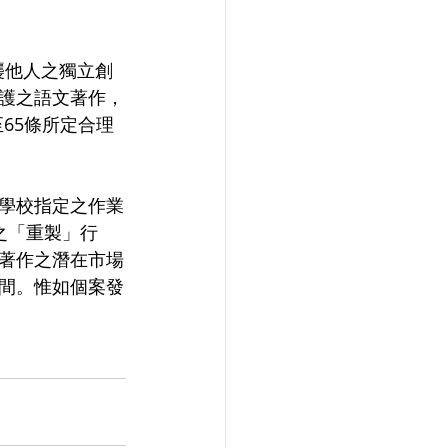
襲他人之獨立創
護之語文著作，
65條所定合理
學校指定之作業
之「重製」行
著作之潛在市場
間。惟如個案發