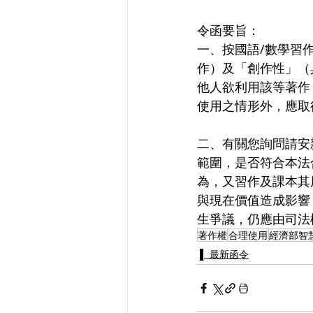
令函要旨：
一、按國語/數學習
作）及「創作性」（
他人欲利用該等著作（
使用之情形外，應取
二、有關您詢問請安
範圍，是否符合本法
為，又習作及課本其
與現在價值造成影響
生爭議，仍應由司法
著作權
合理使用
經濟部智慧
▌ 最新函令