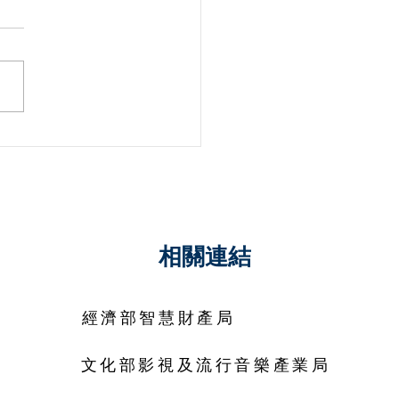
濟部智慧財產局電子郵件
1140825號函】例外允許
平行輸入的法律要件
相關連結
經濟部智慧財產局
文化部影視及流行音樂產業局