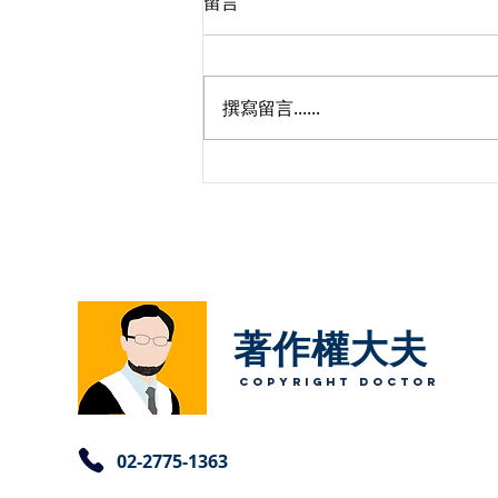
留言
撰寫留言......
【經濟部智慧財產局電子郵件
字第1140829號函】以歷史照
片訓練生成式AI的著作權議題
著作權大夫
copyright Doctor
​02-2775-1363