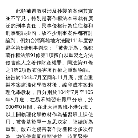
　　此類補習教材涉及抄襲的案例其實
並不罕見，特別是著作權法本來就有廣
泛的刑事責任，民事侵權行為往往都和
刑事犯罪掛勾，故不少刑事案件都有討
論到，例如台灣高雄地方法院111年度智
易字第6號刑事判決：「被告所為，係犯
著作權法第91條第1項擅自以重製之方法
侵害他人之著作財產權罪、同法第91條
之1第2項散布侵害著作權之重製物罪。
被告於104年7月至同年11月底，擅自重
製本案盧澔化學教材後，編印成本案賴
理化學教材，再分別於104年7月至105
年5月底，在易禾補習班鳳甲分班，於
000年0月間，在北大補習班小港分班，
以上開賴理化學教材作為補習班上課使
用，被告基於單一意思決定，陸續所為
重製、散布之侵害著作財產權之多次行
為，均係侵害同種類法益，時間緊密，