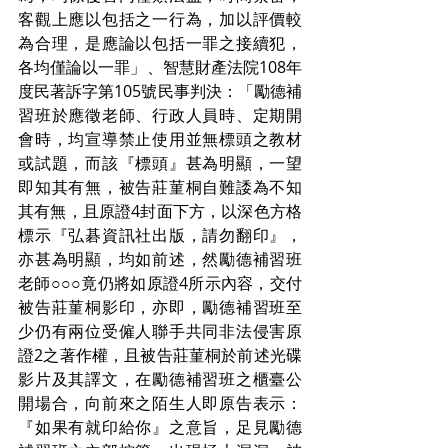
客觀上應以包括之一行為，加以評價較
為合理，是應論以包括一罪之接續犯，
各均僅論以一罪」、智慧財產法院108年
度民著訴字第105號民事判決：「勵德補
習班於應徵老師、行政人員時、定期開
會時，均宣導禁止使用並無標頭之教材
或試題，而該『標頭』甚為明顯，一望
即知其有無，被告莊菫桐自難諉為不知
其有無，且原證4封面下方，以深色方格
標示『弘碁資訊社出版，請勿翻印』，
亦甚為明顯，均如前述，然勵德補習班
老師○○○竟仍將如原證4所示內容，交付
被告莊菫桐影印，亦即，勵德補習班至
少仍有兩位受僱人聯手共同非法侵害原
證2之著作權，且被告莊菫桐於前述光碟
影片及其譯文，在勵德補習班之櫃臺公
開場合，向前來之陌生人即原告表示：
『如果有就印給你』之意旨，足見勵德