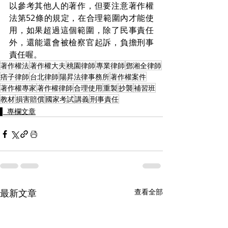
以參考其他人的著作，但要注意著作權
法第52條的規定，在合理範圍內才能使
用，如果超過這個範圍，除了民事責任
外，還能還會被檢察官起訴，負擔刑事
責任喔。
著作權法
著作權大夫
桃園律師
專業律師
鄧湘全律師
痞子律師
台北律師
陽昇法律事務所
著作權案件
著作權專家
著作權律師
合理使用
重製
抄襲
補習班
教材
損害賠償
國家考試
講義
刑事責任
▌ 專欄文章
最新文章
查看全部