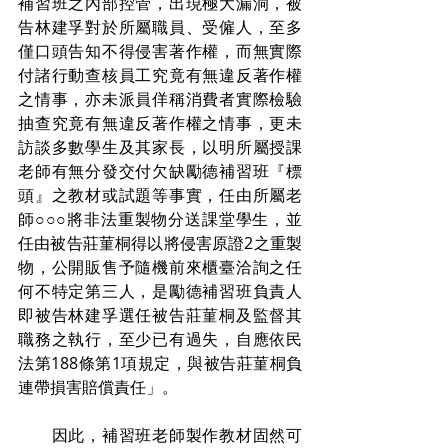
補習班之內部控管，出現極大漏洞，被
告林建孚對於所屬職員、受僱人，至多
僅口頭告知不得侵害著作權，而無實際
付諸行動查核員工究竟有無違反著作權
之情事，亦未派員佯稱消費者實際檢驗
抽查究竟有無違反著作權之情事，更未
訪談多數學生及其家長，以明所屬授課
老師有無分發交付欠缺勵德補習班『標
頭』之教材或試題等事實，任由所屬老
師○○○將非法重製物分送課堂學生，並
任由被告莊菫桐得以將侵害原證2之重製
物，公開販售予隨機前來櫃臺洽詢之任
何不特定第三人，是勵德補習班負責人
即被告林建孚選任被告莊菫桐及監督其
職務之執行，至少已有過失，自應依民
法第188條第1項規定，與被告莊菫桐負
連帶損害賠償責任」。
　　因此，補習班老師製作教材固然可