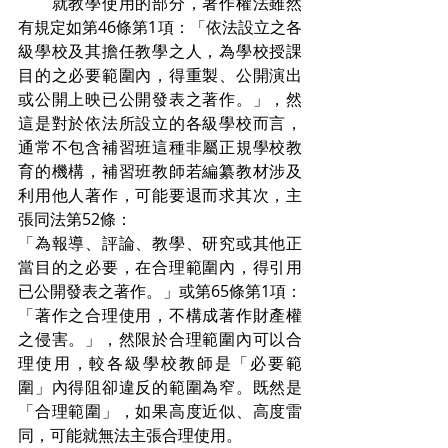
　　就教學使用的部分，著作權法雖然
有規定如第46條第1項：「依法設立之各
級學校及其擔任教學之人，為學校授課
目的之必要範圍內，得重製、公開演出
或公開上映已公開發表之著作。」，然
這是對於依法所設立的各級學校而言，
通常不包含補習班這種非屬正規學校教
育的機構，補習班教師若編纂教材涉及
利用他人著作，可能要退而求其次，主
張同法第52條：
「為報導、評論、教學、研究或其他正
當目的之必要，在合理範圍內，得引用
已公開發表之著作。」或第65條第1項：
「著作之合理使用，不構成著作財產權
之侵害。」，然限於合理範圍內可以合
理使用，較各級學校教師是「必要範
圍」內得阻卻違反的範圍為窄。既然是
「合理範圍」，如果高度近似、高度雷
同，可能就無法主張合理使用。